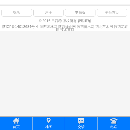
登录
注册
电脑版
平台首页
© 2016 田西稳 版权所有
管理旺铺
陕ICP备14012684号-4
陕西园林网-陕西绿化网-陕西苗木网-西北苗木网-陕西花卉
网
技术支持
首页
地图
交谈
电话