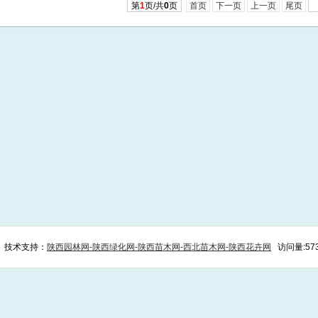
第
1
页/共
0
页
首页
下一页
上一页
尾页
有 技术支持：
陕西园林网-陕西绿化网-陕西苗木网-西北苗木网-陕西花卉网
访问量:57